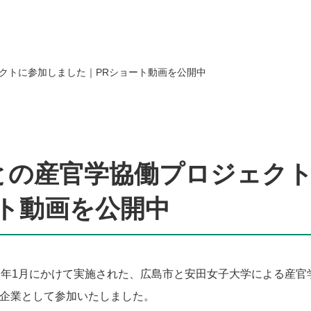
クトに参加しました｜PRショート動画を公開中
ついて
採用情報
About us
Recruit
との産官学協働プロジェク
知る
職種紹介
ート動画を公開中
ッセージ
福利厚生
募集要項 新卒採用
今年1月にかけて実施された、広島市と
安田女子大学
による産官
募集要項 中途採用
企業として参加いたしました。