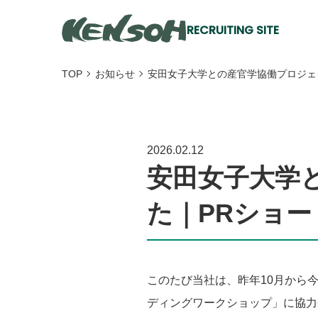
RECRUITING SITE
TOP
お知らせ
安田女子大学との産官学協働プロジェ
2026.02.12
研創に
安田女子大学
研創を
た｜PRショ
代表メ
このたび当社は、昨年10月から
ディングワークショップ」に協力