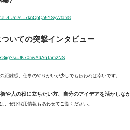
nhN7ceDLUo?si=7knCpQa9YSyWtam8
についての突撃インタビュー
Lf9s3iig?si=JK70mvAdAqTam2NS
の距離感、仕事のやりがいが少しでも伝われば幸いです。
て街や人の役に立ちたい方、自分のアイデアを活かしな
は、ぜひ採用情報もあわせてご覧ください。