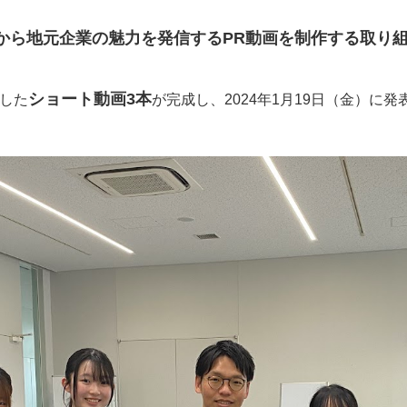
人
お知らせ
Our team
Informa
から地元企業の魅力を発信するPR動画を制作する取り
介
お知らせ一覧
ショート動画3本
した
が完成し、2024年1月19日（金）に
コーポレートサイト
採用お問い合わせ