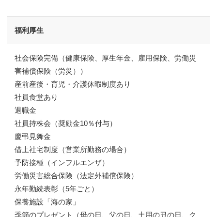
福利厚生
募集要項 新卒採用
福利厚生
募集要項 中途採用
社会保険完備（健康保険、厚生年金、雇用保険、労働災
害補償保険（労災））
お知らせ
Information
産前産後・育児・介護休暇制度あり
社員食堂あり
お知らせ一覧
退職金
社員持株会（奨励金10％付与）
慶弔見舞金
コーポレートサイト
採用お問い合わせ
借上社宅制度（営業所勤務の場合）
予防接種（インフルエンザ）
労働災害総合保険（法定外補償保険）
永年勤続表彰（5年ごと）
保養施設「海の家」
季節のプレゼント（母の日、父の日、土用の丑の日、ク