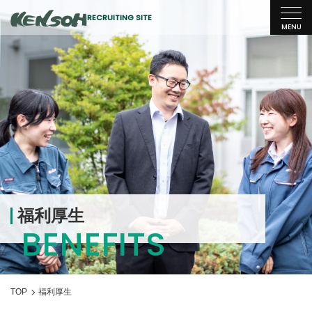
RECRUITING SITE
MENU
研創について
About us
研創を知る
代表メッセージ
研創の人
Our team
社員紹介
福利厚生
BENEFITS
採用情報
Recruitment
職種紹介
TOP
福利厚生