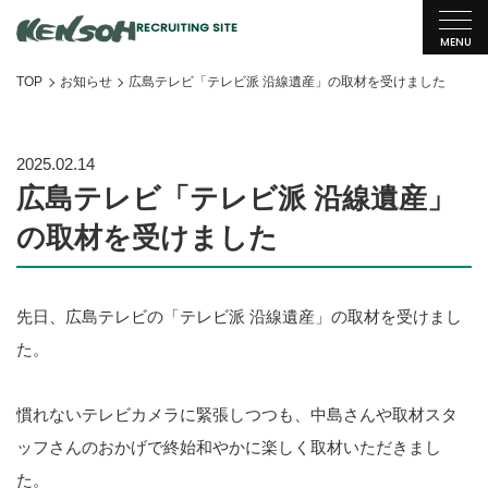
RECRUITING SITE
MENU
TOP
お知らせ
広島テレビ「テレビ派 沿線遺産」の取材を受けました
研創について
About us
研創を知る
2025.02.14
広島テレビ「テレビ派 沿線遺産」
代表メッセージ
の取材を受けました
研創の人
Our team
先日、広島テレビの「テレビ派 沿線遺産」の取材を受けまし
社員紹介
た。
採用情報
Recruitment
慣れないテレビカメラに緊張しつつも、中島さんや取材スタ
職種紹介
ッフさんのおかげで終始和やかに楽しく取材いただきまし
た。