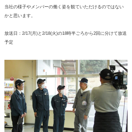
福利厚生
当社の様子やメンバーの働く姿を観ていただけるのではない
かと思います。
募集要項 新卒採用
募集要項 中途採用
放送日：2/17(月)と2/18(火)の18時半ごろから2回に分けて放送
予定
お知らせ
Information
お知らせ一覧
コーポレートサイト
採用お問い合わせ