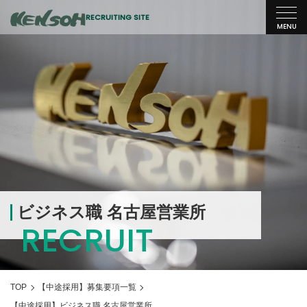
RECRUITING SITE
MENU
研創について
About us
研創を知る
代表メッセージ
研創の人
Our team
社員紹介
ビジネス職 名古屋営業所
RECRUIT
採用情報
Recruitment
職種紹介
TOP
【中途採用】募集要項一覧
【中途採用】ビジネス職 名古屋営業所